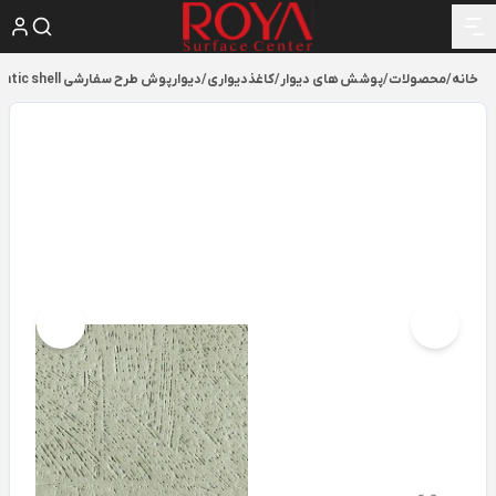
خانه
/
محصولات
/
پوشش های دیوار
/
کاغذدیواری
/
دیوارپوش طرح سفارشی choromatic shell ساخته شده از پودر صدف