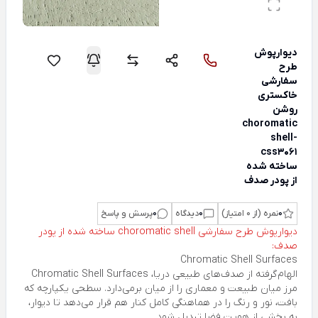
دیوارپوش
طرح
سفارشی
خاکستری
روشن
choromatic
shell-
css3061
ساخته شده
از پودر صدف
0
نمره (از 0 امتیاز)
0
دیدگاه
0
پرسش و پاسخ
دیوارپوش طرح سفارشی choromatic shell ساخته شده از پودر
صدف:
Chromatic Shell Surfaces
الهام‌گرفته از صدف‌های طبیعی دریا، Chromatic Shell Surfaces
مرز میان طبیعت و معماری را از میان برمی‌دارد. سطحی یکپارچه که
بافت، نور و رنگ را در هماهنگی کامل کنار هم قرار می‌دهد تا دیوار،
به بخشی از هویت فضا تبدیل شود.