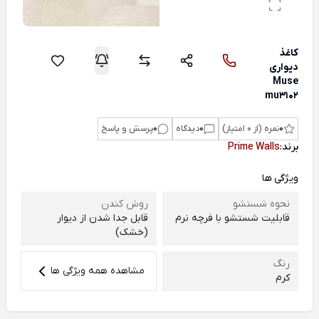
کاغذ
دیواری
Muse
mu3102
0
نمره (از 0 امتیاز)
0
دیدگاه
0
پرسش و پاسخ
برند:
Prime Walls
ویژگی ها
نحوه شستشو
روش کندن
قابلیت شستشو با فرچه نرم
قابل جدا شدن از دیوار
(خشک)
رنگ
مشاهده همه ویژگی ها
کرم