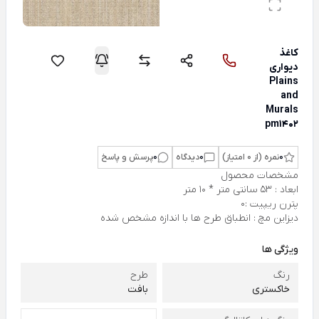
کاغذ
دیواری
Plains
and
Murals
pm1402
0
نمره (از 0 امتیاز)
0
دیدگاه
0
پرسش و پاسخ
مشخصات محصول
ابعاد : 53 سانتی متر * 10 متر
پترن ریپیت :0
دیزاین مچ : انطباق طرح ها با اندازه مشخص شده
ویژگی ها
رنگ
طرح
خاکستری
بافت