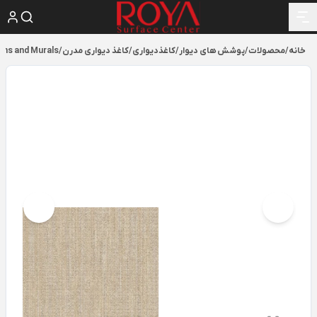
خانه
/
محصولات
/
پوشش های دیوار
/
کاغذدیواری
/
کاغذ دیواری مدرن
/
ains and Murals