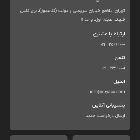
تهران، تقاطع خیابان شریعتی و دولت (کلاهدوز)، برج نگین
قلهک، طبقه اول، واحد 11
ارتباط با مشتری
021 - 2599 1000
تلفن
021 - 226 10001
ایمیل
info@royaco.com
پشتیبانی آنلاین
ارسال درخواست جدید