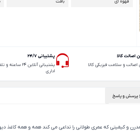
قهوه ای
بافت
5
 اصالت کالا
پشتیبانی 24/7
ی اصالت و سلامت فیزیکی کالا
پشتیبانی آنلاین 24 سا
اداری
پرسش و پاسخ
 که عمری طولانی را تداعی می کند همه و همه کاغذ دیواری Roltex را معرفی می ک