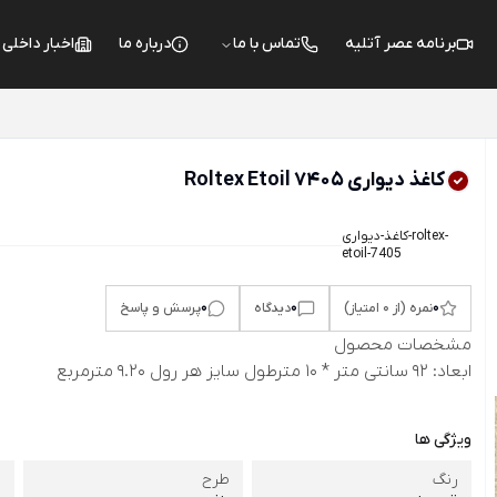
برنامه عصر آتلیه
تماس با ما
درباره ما
اخبار داخلی
کاغذ دیواری Roltex Etoil 7405
کاغذ-دیواری-roltex-
etoil-7405
0
0
0
نمره (از 0 امتیاز)
دیدگاه
پرسش و پاسخ
مشخصات محصول
ابعاد: 92 سانتی متر * 10 مترطول سایز هر رول 9.20 مترمربع
ویژگی ها
رنگ
طرح
ر