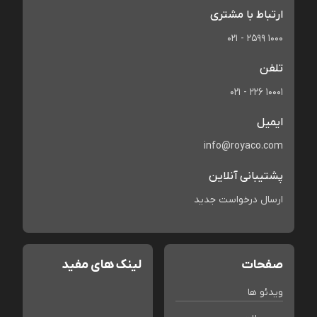
ارتباط با مشتری
021 - 2599 1000
تلفن
021 - 226 10001
ایمیل
info@royaco.com
پشتیبانی آنلاین
ارسال درخواست جدید
صفحات
لینک های مفید
ویدئو ها