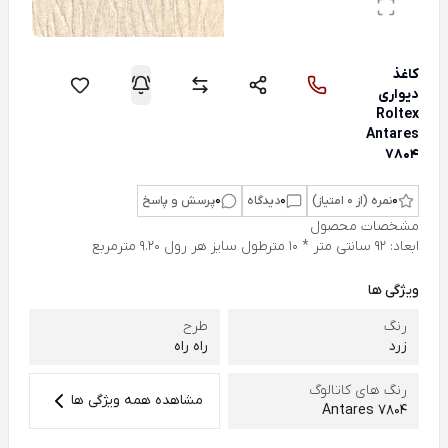
کاغذ
دیواری
Roltex
Antares
7804
0
نمره (از 0 امتیاز)
0
دیدگاه
0
پرسش و پاسخ
مشخصات محصول
ابعاد: 92 سانتی متر * 10 مترطول سایز هر رول 9.20 مترمربع
ویژگی ها
رنگ
طرح
زرد
راه راه
رنگ های کاتالوگ
مشاهده همه ویژگی ها
Antares 7804