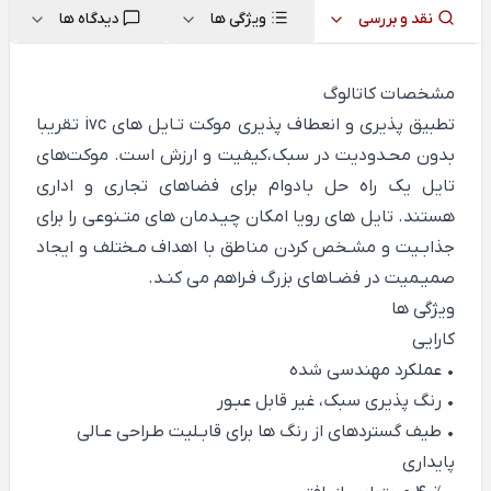
نقد و بررسی
ویژگی ها
دیدگاه ها
مشخصات کاتالوگ
تطبیق پذیری و انعطاف پذیری موکت تـایل های ivc تقریبا
بدون محـدودیت در سبک،کیفیت و ارزش است. موکت‌های
تایل یک راه حل بادوام برای فضاهای تجاری و اداری
هستند. تایل های رویا امکان چیـدمان های متـنوعی را برای
جذابـیت و مشـخص کردن مناطق با اهداف مـختلف و ایجاد
صمیـمیت در فضـاهای بزرگ فـراهم می کنـد.
ویژگی ها
کارایی
• عملکرد مهندسی شده
• رنگ پذیری سبک، غیر قابل عبـور
• طیف گسترده‎ای از رنگ ها برای قابـلیت طـراحی عـالی
پایداری