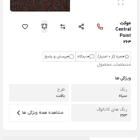
موکت
Central
Point
263
0
نمره (از 0 امتیاز)
0
دیدگاه
0
پرسش و پاسخ
مشخصات محصول
ویژگی ها
رنگ
طرح
سیاه
بافت
رنگ های کاتالوگ
مشاهده همه ویژگی ها
263