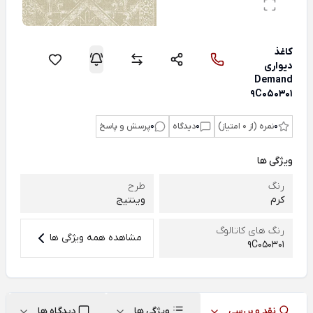
کاغذ
دیواری
Demand
9C050301
0
نمره (از 0 امتیاز)
0
دیدگاه
0
پرسش و پاسخ
ویژگی ها
رنگ
طرح
کرم
وینتیج
رنگ های کاتالوگ
مشاهده همه ویژگی ها
9C050301
نقد و بررسی
ویژگی ها
دیدگاه ها