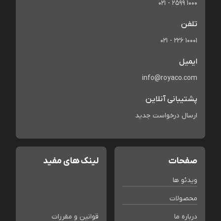
021 - 2599 1000
تلفن
021 - 226 10001
ایمیل
info@royaco.com
پشتیبانی آنلاین
ارسال درخواست جدید
صفحات
لینک های مفید
ویدئو ها
محصولات
درباره ما
قوانین و مقررات