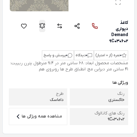
کاغذ
دیواری
Demand
9C030602
0
نمره (از 0 امتیاز)
0
دیدگاه
0
پرسش و پاسخ
مشخصات محصول ابعاد: 68 سانتی متر در 91.4 مترطول پترن ریپیت:
41 سانتی متر دیزاین مچ: انطباق طرح ها روبروی هم
ویژگی ها
رنگ
طرح
خاکستری
داماسک
رنگ های کاتالوگ
مشاهده همه ویژگی ها
9C030602