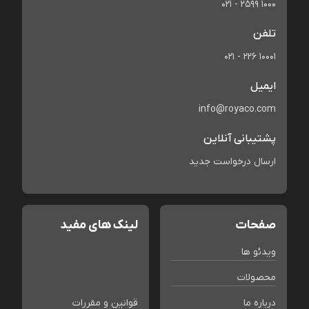
021 - 2599 1000
تلفن
021 - 226 10001
ایمیل
info@royaco.com
پشتیبانی آنلاین
ارسال درخواست جدید
صفحات
لینک های مفید
ویدئو ها
محصولات
درباره ما
قوانین و مقررات