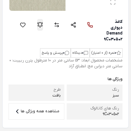
کاغذ
دیواری
Demand
9C030502
0
نمره (از 0 امتیاز)
0
دیدگاه
0
پرسش و پاسخ
مشخصات محصول ابعاد: 53 سانتی متر در 10 مترطول پترن ریپیت: 0
سانتی متر دیزاین مچ: انطباق آزاد
ویژگی ها
رنگ
طرح
سبز
بافت
رنگ های کاتالوگ
مشاهده همه ویژگی ها
9C030502