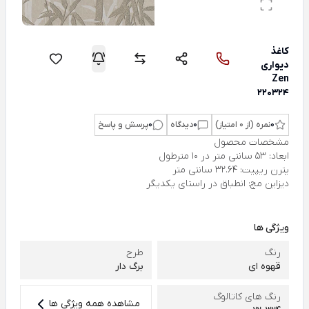
کاغذ
دیواری
Zen
220324
0
نمره (از 0 امتیاز)
0
دیدگاه
0
پرسش و پاسخ
مشخصات محصول
ابعاد: 53 سانتی متر در 10 مترطول
پترن ریپیت: 32.64 سانتی متر
دیزاین مچ: انطباق در راستای یکدیگر
ویژگی ها
رنگ
طرح
قهوه ای
برگ دار
رنگ های کاتالوگ
مشاهده همه ویژگی ها