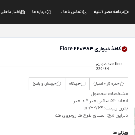
برنامه عصر آتلیه
تماس با ما
درباره ما
اخبار داخلی
کاغذ دیواری Fiore 220484
کاغذ-دیواری-fiore-
220484
0
0
0
نمره (از 0 امتیاز)
دیدگاه
پرسش و پاسخ
مشخصات محصول
ابعاد: 53 سانتی متر * 10 متر
پترن ریپیت: cm32/64
دیزاین مچ: انطباق طرح ها روبروی هم
ویژگی ها