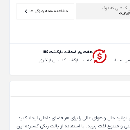
نگ های کاتالوگ
مشاهده همه ویژگی ها
22048
هفت روز ضمانت بازگشت کالا
عته و تلفنی ساعات
ضمانت بازگشت کالا پس از 7 روز
 پایانی از الهام برای طراحان مد و داخلی هستند. با کاغذ دیواری های رنگارنگ گلدار در مجموعه BN Walls Fiore ، می توانید حال و هوای عالی را برای هر فضای داخلی ایجاد کنید.
 و متنوع لذت ببرید. با استفاده از پالت رنگی گسترده این