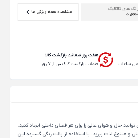
نگ های کاتالوگ
مشاهده همه ویژگی ها
22044
هفت روز ضمانت بازگشت کالا
عته و تلفنی ساعات
ضمانت بازگشت کالا پس از 7 روز
 پایانی از الهام برای طراحان مد و داخلی هستند. با کاغذ دیواری های رنگارنگ گلدار در مجموعه BN Walls Fiore ، می توانید حال و هوای عالی را برای هر فضای داخلی ایجاد کنید.
 و متنوع لذت ببرید. با استفاده از پالت رنگی گسترده این