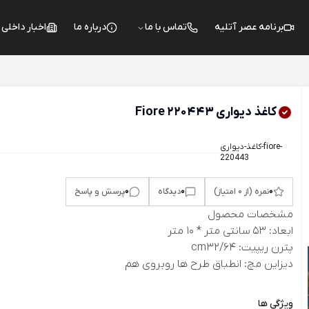
برنامه عصر آتلیه
تماس با ما
درباره ما
اخبار داخلی
کاغذ دیواری Fiore 220443
کاغذ-دیواری-fiore-
220443
0
0
0
نمره (از 0 امتیاز)
دیدگاه
پرسش و پاسخ
مشخصات محصول
ابعاد: 53 سانتی متر * 10 متر
پترن ریپیت: cm32/64
دیزاین مچ: انطباق طرح ها روبروی هم
ویژگی ها