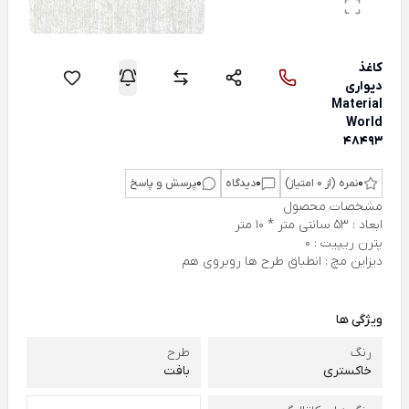
کاغذ
دیواری
Material
World
48493
0
نمره (از 0 امتیاز)
0
دیدگاه
0
پرسش و پاسخ
مشخصات محصول
ابعاد : 53 سانتی متر * 10 متر
پترن ریپیت : 0
دیزاین مچ : انطباق طرح ها روبروی هم
ویژگی ها
رنگ
طرح
خاکستری
بافت