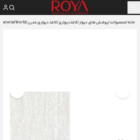
خانه
/
محصولات
/
پوشش های دیوار
/
کاغذدیواری
/
کاغذ دیواری مدرن
/
Material World