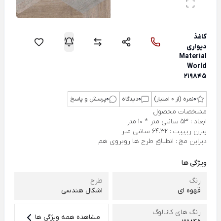
کاغذ
دیواری
Material
World
219845
0
نمره (از 0 امتیاز)
0
دیدگاه
0
پرسش و پاسخ
مشخصات محصول
ابعاد : 53 سانتی متر * 10 متر
پترن ریپیت : 64.32 سانتی متر
دیزاین مچ : انطباق طرح ها روبروی هم
ویژگی ها
رنگ
طرح
قهوه ای
اشکال هندسی
رنگ های کاتالوگ
مشاهده همه ویژگی ها