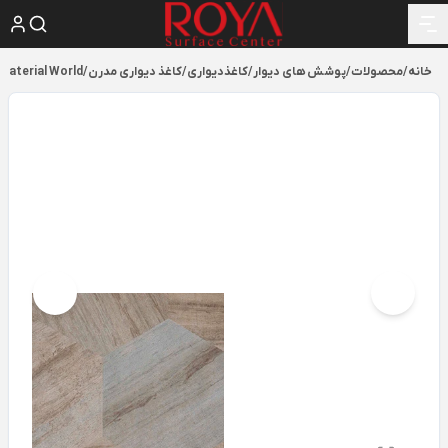
خانه
/
محصولات
/
پوشش های دیوار
/
کاغذدیواری
/
کاغذ دیواری مدرن
/
Material World