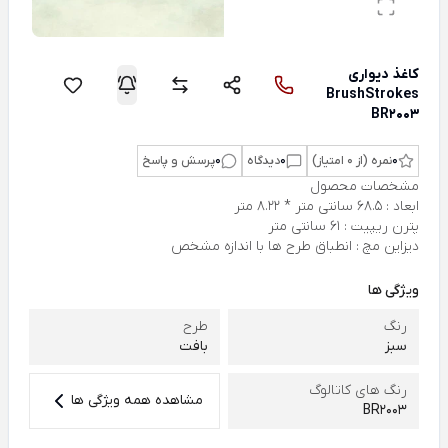
کاغذ دیواری
BrushStrokes
BR2003
0
نمره (از 0 امتیاز)
0
دیدگاه
0
پرسش و پاسخ
مشخصات محصول
ابعاد : 68.5 سانتی متر * 8.22 متر
پترن ریپیت : 61 سانتی متر
دیزاین مچ : انطباق طرح ها با اندازه مشخص
ویژگی ها
رنگ
طرح
سبز
بافت
رنگ های کاتالوگ
مشاهده همه ویژگی ها
BR2003