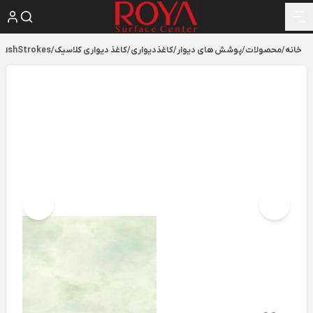
خانه
/
محصولات
/
پوشش های دیوار
/
کاغذدیواری
/
کاغذ دیواری کلاسیک
/
rushStrokes