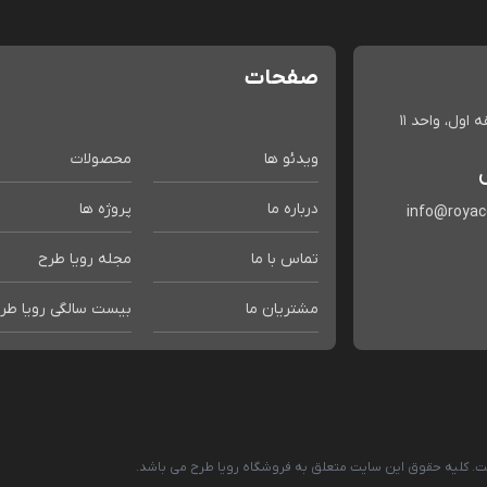
صفحات
اول، واحد 11
ویدئو ها
محصولات
درباره ما
پروژه ها
info@roya
تماس با ما
مجله رویا طرح
مشتریان ما
بیست سالگی رویا طر
است. کلیه حقوق این سایت متعلق به فروشگاه رویا طرح می باشد.