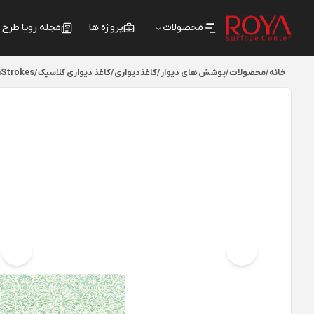
محصولات
پروژه ها
مجله رویا طرح
خانه
/
محصولات
/
پوشش های دیوار
/
کاغذدیواری
/
کاغذ دیواری کلاسیک
/
hStrokes