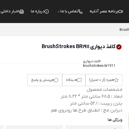
برنامه عصر آتلیه
تماس با ما
درباره ما
اخبار داخلی
Brus
کاغذ دیواری BrushStrokes BR1911
کاغذ-دیواری-
brushstrokes-br1911
0
0
0
نمره (از 0 امتیاز)
دیدگاه
پرسش و پاسخ
مشخصات محصول
ابعاد : 68.5 سانتی متر * 8.22 متر
پترن ریپیت : 52.1 سانتی متر
دیزاین مچ : انطباق طرح ها روبروی هم
ویژگی ها