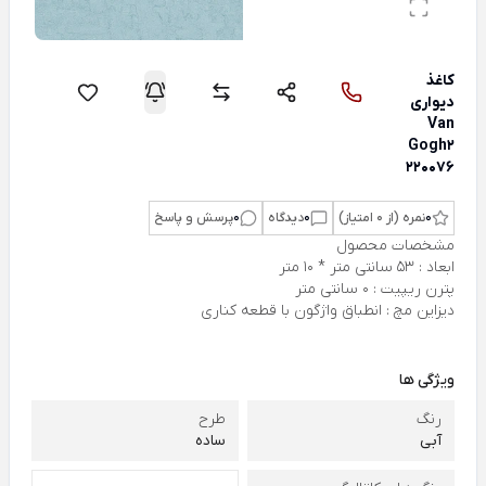
کاغذ
دیواری
Van
Gogh2
220076
0
نمره (از 0 امتیاز)
0
دیدگاه
0
پرسش و پاسخ
مشخصات محصول
ابعاد : 53 سانتی متر * 10 متر
پترن ریپیت : 0 سانتی متر
دیزاین مچ : انطباق واژگون با قطعه کناری
ویژگی ها
رنگ
طرح
آبی
ساده