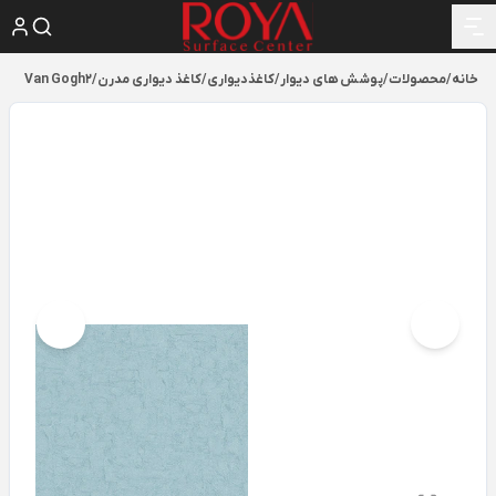
خانه
/
محصولات
/
پوشش های دیوار
/
کاغذدیواری
/
کاغذ دیواری مدرن
/
Van Gogh2