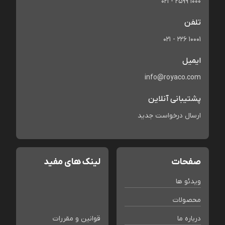
021 - 2599 1000
تلفن
021 - 226 10001
ایمیل
info@royaco.com
پشتیبانی آنلاین
ارسال درخواست جدید
صفحات
لینک های مفید
ویدئو ها
محصولات
درباره ما
قوانین و مقررات