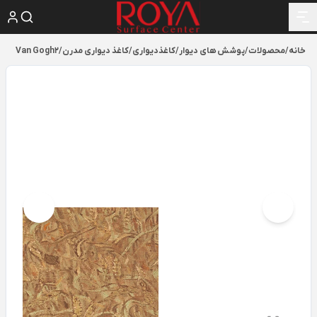
خانه
/
محصولات
/
پوشش های دیوار
/
کاغذدیواری
/
کاغذ دیواری مدرن
/
Van Gogh2