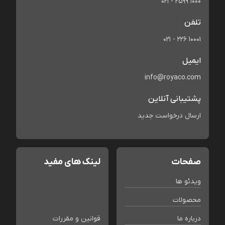
021 - 2599 1000
تلفن
021 - 226 10001
ایمیل
info@royaco.com
پشتیبانی آنلاین
ارسال درخواست جدید
صفحات
لینک های مفید
ویدئو ها
محصولات
درباره ما
قوانین و مقررات