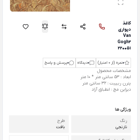
کاغذ
دیواری
Van
Gogh2
220051
0
نمره (از 0 امتیاز)
0
دیدگاه
0
پرسش و پاسخ
مشخصات محصول
ابعاد : 53 سانتی متر * 10 متر
پترن ریپیت : 32 سانتی متر
دیزاین مچ : انطباق آزاد
ویژگی ها
رنگ
طرح
نارنجی
بافت