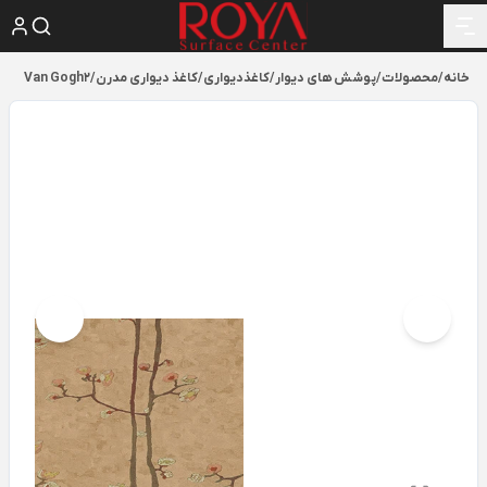
خانه
/
محصولات
/
پوشش های دیوار
/
کاغذدیواری
/
کاغذ دیواری مدرن
/
Van Gogh2