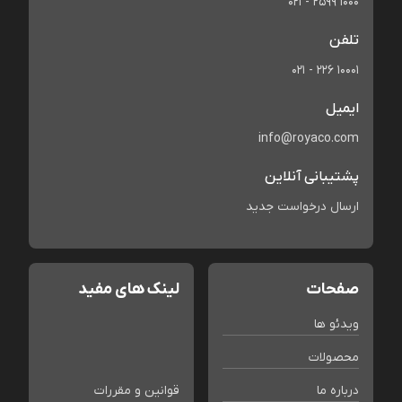
021 - 2599 1000
تلفن
021 - 226 10001
ایمیل
info@royaco.com
پشتیبانی آنلاین
ارسال درخواست جدید
صفحات
لینک های مفید
ویدئو ها
محصولات
درباره ما
قوانین و مقررات