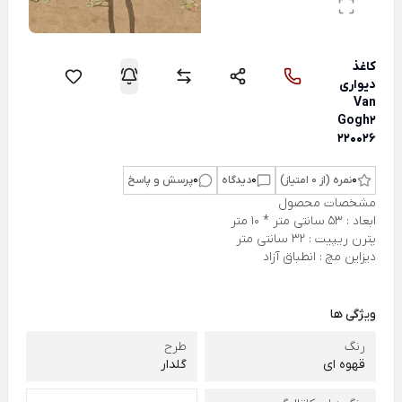
کاغذ
دیواری
Van
Gogh2
220026
0
نمره (از 0 امتیاز)
0
دیدگاه
0
پرسش و پاسخ
مشخصات محصول
ابعاد : 53 سانتی متر * 10 متر
پترن ریپیت : 32 سانتی متر
دیزاین مچ : انطباق آزاد
ویژگی ها
رنگ
طرح
قهوه ای
گلدار