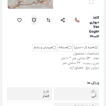
کاغذ
دیواری
Van
Gogh2
220012
0
نمره (از 0 امتیاز)
0
دیدگاه
0
پرسش و پاسخ
مشخصات محصول
ابعاد : 53 سانتی متر * 10 متر
پترن ریپیت : 32 سانتی متر
دیزاین مچ : انطباق آزاد
ویژگی ها
رنگ
طرح
آبی
گلدار