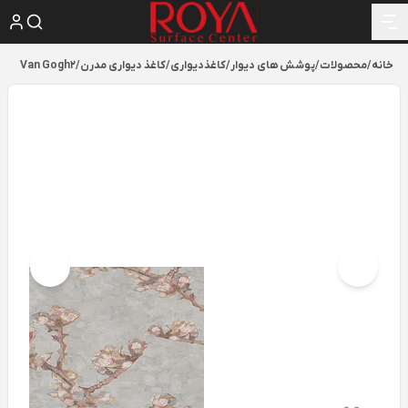
خانه
/
محصولات
/
پوشش های دیوار
/
کاغذدیواری
/
کاغذ دیواری مدرن
/
Van Gogh2