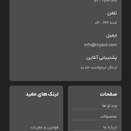
021 - 2599 1000
تلفن
021 - 226 10001
ایمیل
info@royaco.com
پشتیبانی آنلاین
ارسال درخواست جدید
صفحات
لینک های مفید
ویدئو ها
محصولات
درباره ما
قوانین و مقررات