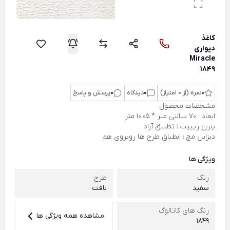
کاغذ
دیواری
Miracle
1849
0
نمره (از 0 امتیاز)
0
دیدگاه
0
پرسش و پاسخ
مشخصات محصول
ابعاد : 70 سانتی متر * 10.05 متر
پترن ریپیت : تطبیق آزاد
دیزاین مچ : انطباق طرح ها روبروی هم
ویژگی ها
رنگ
طرح
سفید
بافت
رنگ های کاتالوگ
مشاهده همه ویژگی ها
1849