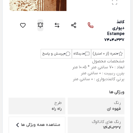
کاغذ
دیواری
Estampe
74040337
0
نمره (از 0 امتیاز)
0
دیدگاه
0
پرسش و پاسخ
مشخصات محصول
ابعاد : 70 سانتی متر * 10.05 متر
پترن ریپیت : 0 سانتی متر
پرتی کاغذدیواری : 0 سانتی متر
ویژگی ها
رنگ
طرح
قهوه ای
راه راه
رنگ های کاتالوگ
مشاهده همه ویژگی ها
74040337