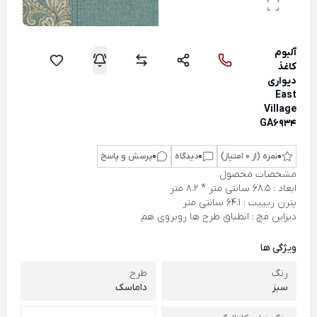
آلبوم
کاغذ
دیواری
East
Village
GA6934
0
نمره (از 0 امتیاز)
0
دیدگاه
0
پرسش و پاسخ
مشخصات محصول
ابعاد : 68.5 سانتی متر * 8.2 متر
پترن ریپیت : 64.1 سانتی متر
دیزاین مچ : انطباق طرح ها روبروی هم
ویژگی ها
رنگ
طرح
سبز
داماسک