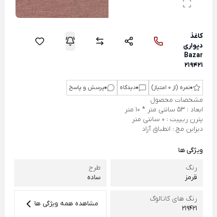
کاغذ
دیواری
Bazar
219421
0
نمره (از 0 امتیاز)
0
دیدگاه
0
پرسش و پاسخ
مشخصات محصول
ابعاد : 53 سانتی متر * 10 متر
پترن ریپیت : 0 سانتی متر
دیزاین مچ : انطباق آزاد
ویژگی ها
رنگ
طرح
قرمز
ساده
رنگ های کاتالوگ
مشاهده همه ویژگی ها
219421