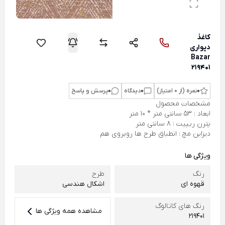
کاغذ
دیواری
Bazar
219401
0
نمره (از 0 امتیاز)
0
دیدگاه
0
پرسش و پاسخ
مشخصات محصول
ابعاد : 53 سانتی متر * 10 متر
پترن ریپیت : 8 سانتی متر
دیزاین مچ : انطباق طرح ها روبروی هم
ویژگی ها
رنگ
طرح
قهوه ای
اشکال هندسی
رنگ های کاتالوگ
مشاهده همه ویژگی ها
219401