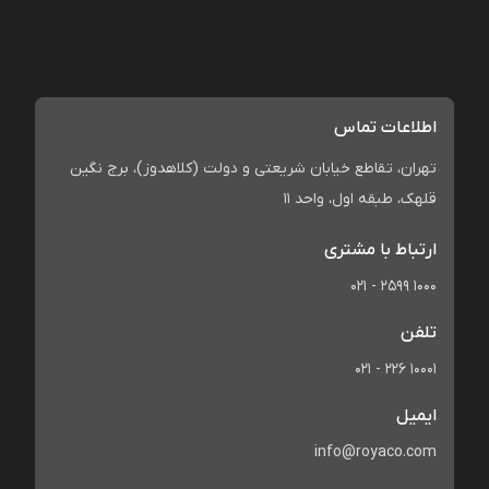
اطلاعات تماس
تهران، تقاطع خیابان شریعتی و دولت (کلاهدوز)، برج نگین
قلهک، طبقه اول، واحد 11
ارتباط با مشتری
021 - 2599 1000
تلفن
021 - 226 10001
ایمیل
info@royaco.com