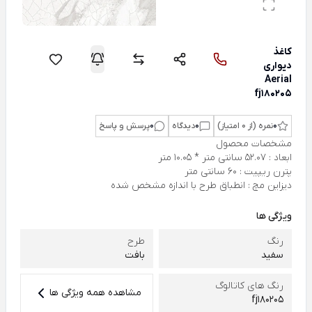
کاغذ
دیواری
Aerial
fj180205
0
نمره (از 0 امتیاز)
0
دیدگاه
0
پرسش و پاسخ
مشخصات محصول
ابعاد : 52.07 سانتی متر * 10.05 متر
پترن ریپیت : 60 سانتی متر
دیزاین مچ : انطباق طرح با اندازه مشخص شده
ویژگی ها
رنگ
طرح
سفید
بافت
رنگ های کاتالوگ
مشاهده همه ویژگی ها
fj180205