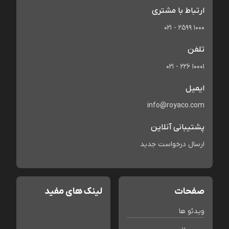
ارتباط با مشتری
021 - 2599 1000
تلفن
021 - 226 10001
ایمیل
info@royaco.com
پشتیبانی آنلاین
ارسال درخواست جدید
صفحات
لینک های مفید
ویدئو ها