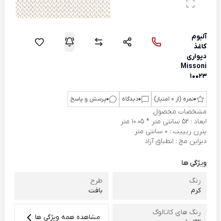
آلبوم
کاغذ
دیواری
Missoni
10023
0
نمره (از 0 امتیاز)
0
دیدگاه
0
پرسش و پاسخ
مشخصات محصول
ابعاد : 52 سانتی متر * 10.05 متر
پترن ریپیت : 0 سانتی متر
دیزاین مچ : انطباق آزاد
ویژگی ها
رنگ
طرح
کرم
بافت
رنگ های کاتالوگ
مشاهده همه ویژگی ها