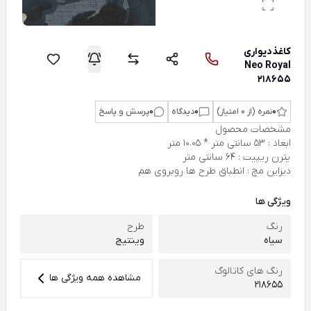
کاغذدیواری
Neo Royal
218655
0
نمره (از 0 امتیاز)
0
دیدگاه
0
پرسش و پاسخ
مشخصات محصول
ابعاد : 53 سانتی متر * 10.05 متر
پترن ریپیت : 64 سانتی متر
دیزاین مچ : انطباق طرح ها روبروی هم
ویژگی ها
رنگ
طرح
سیاه
وینتیج
رنگ های کاتالوگ
مشاهده همه ویژگی ها
218655