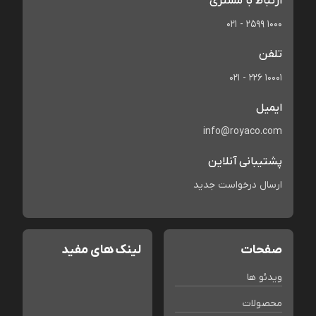
ارتباط با مشتری
021 - 2599 1000
تلفن
021 - 226 10001
ایمیل
info@royaco.com
پشتیبانی آنلاین
ارسال درخواست جدید
صفحات
لینک های مفید
ویدئو ها
محصولات