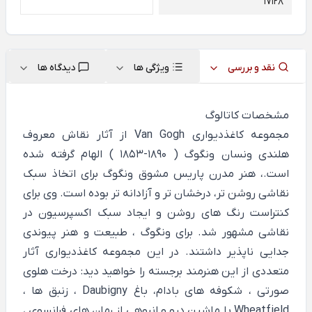
17128
نقد و بررسی
ویژگی ها
دیدگاه ها
مشخصات کاتالوگ
مجموعه کاغذدیواری Van Gogh از آثار نقاش معروف
هلندی ونسان ونگوگ ( 1890-1853 ) الهام گرفته شده
است.، هنر مدرن پاریس مشوق ونگوگ برای اتخاذ سبک
نقاشی روشن تر، درخشان تر و آزادانه تر بوده است. وی برای
کنتراست رنگ های روشن و ایجاد سبک اکسپرسیون در
نقاشی مشهور شد. برای ونگوگ ، طبیعت و هنر پیوندی
جدایی ناپذیر داشتند. در این مجموعه کاغذدیواری آثار
متعددی از این هنرمند برجسته را خواهید دید: درخت هلوی
صورتی ، شکوفه های بادام، باغ Daubigny ، زنبق ها ،
Wheatfield با ماشین درو و انبوهی از رمان های فرانسوی ،