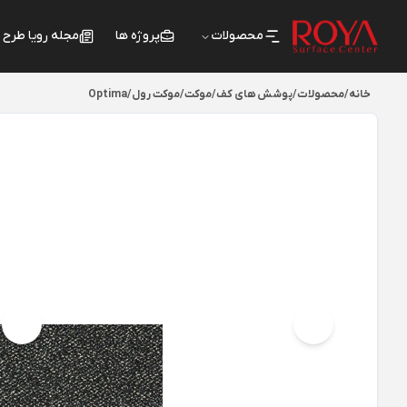
محصولات
پروژه ها
مجله رویا طرح
خانه
/
محصولات
/
پوشش های کف
/
موکت
/
موکت رول
/
Optima