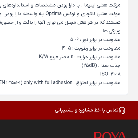
موکت هتلی اپتیما ، با دارا بودن مشخصات و استانداردهای بی
موکت هتلی لاکچری و لوکس a
هستند که در هر هتل مجلل می توان آنها را یافت و از حضورش
ویژگی ها
مقاومت در برابر نور : 6- 5
مقاومت در برابر رطوبت : 5- 4
مقاومت در برابر حرارت : 0.11 متر مربع K/W
جذب صدا : (25dB)
ISO 140-8
مقاومت در برابر احتراق : cfI-s1( EN 13501-1) only with full adhesion
تماس با خط مشاوره و پشتیبانی