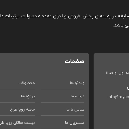
 سابقه در زمینه ی پخش، فروش و اجرای عمده محصولات تزئینات دا
ی باشد.
صفحات
اول، واحد 11
ویدئو ها
محصولات
درباره ما
پروژه ها
info@roya
تماس با ما
مجله رویا طرح
مشتریان ما
بیست سالگی رویا طر