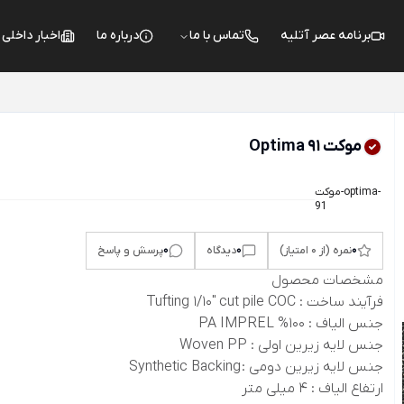
برنامه عصر آتلیه
تماس با ما
درباره ما
اخبار داخلی
موکت Optima 91
موکت-optima-
91
0
0
0
نمره (از 0 امتیاز)
دیدگاه
پرسش و پاسخ
مشخصات محصول
فرآیند ساخت : Tufting 1/10" cut pile COC
جنس الیاف :
100% PA IMPREL
جنس لایه زیرین اولی : Woven PP
جنس لایه زیرین دومی : Synthetic Backing
ارتفاع الیاف : 4 میلی متر