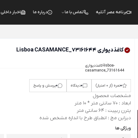
برنامه عصر آتلیه
تماس با ما
درباره ما
اخبار داخلی
کاغذدیواری Lisboa CASAMANCE_73161644
کاغذدیواری-lisboa-
casamance_73161644
0
0
0
نمره (از 0 امتیاز)
دیدگاه
پرسش و پاسخ
مشخصات محصول
ابعاد : 70 سانتی متر * 10 متر
پترن ریپیت : 64 سانتی متر
دیزاین مچ : انطباق طرح با اندازه مشخص شده
ویژگی ها