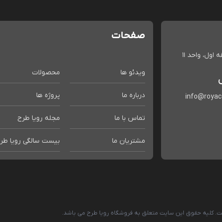
صفحات
اول، واحد 11
ویدئو ها
محصولات
درباره ما
پروژه ها
info@roya
تماس با ما
مجله رویا طرح
مشتریان ما
بیست سالگی رویا طر
است. کلیه حقوق این سایت متعلق به فروشگاه رویا طرح می باشد.