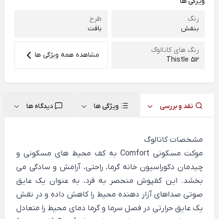
ویژگی ها
رنگ
طرح
بنفش
بافت
رنگ های کاتالوگ
مشاهده همه ویژگی ها
Thistle 512
نقد و بررسی
ویژگی ها
دیدگاه ها
مشخصات کاتالوگ
موکت مسکونی Comfort به کف محیط های مسکونی و
چیدمان دکوراسیون خانه گرما، راحتی، آرامش و سادگی می
بخشد. این کفپوش منحصر به فرد، به عنوان یک عایق
صوتی صداهای آزار دهنده محیط را کاهش داده و در نقش
یک عایق حرارتی در فصل سرما و گرما دمای محیط را متعادل