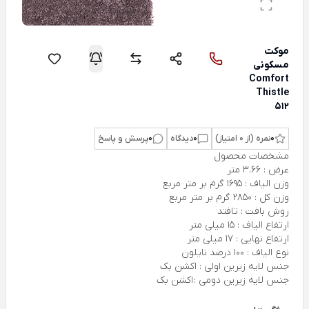
موکت
مسکونی
Comfort
Thistle
512
0
نمره (از 0 امتیاز)
0
دیدگاه
0
پرسش و پاسخ
مشخصات محصول
عرض : 3.66 متر
وزن الیاف : 1695 گرم بر متر مربع
وزن کل : 2850 گرم بر متر مربع
روش بافت : تافتد
ارتفاع الیاف : 15 میلی متر
ارتفاع نهایی : 17 میلی متر
نوع الیاف : 100 درصد نایلون
جنس لایه زیرین اولی : اکشن بک
جنس لایه زیرین دومی : اکشن بک