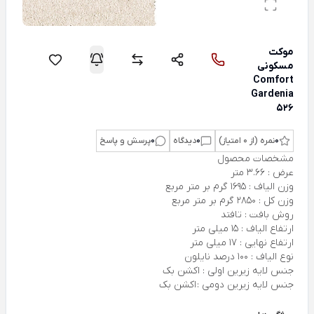
موکت
مسکونی
Comfort
Gardenia
526
0
نمره (از 0 امتیاز)
0
دیدگاه
0
پرسش و پاسخ
مشخصات محصول
عرض : 3.66 متر
وزن الیاف : 1695 گرم بر متر مربع
وزن کل : 2850 گرم بر متر مربع
روش بافت : تافتد
ارتفاع الیاف : 15 میلی متر
ارتفاع نهایی : 17 میلی متر
نوع الیاف : 100 درصد نایلون
جنس لایه زیرین اولی : اکشن بک
جنس لایه زیرین دومی : اکشن بک