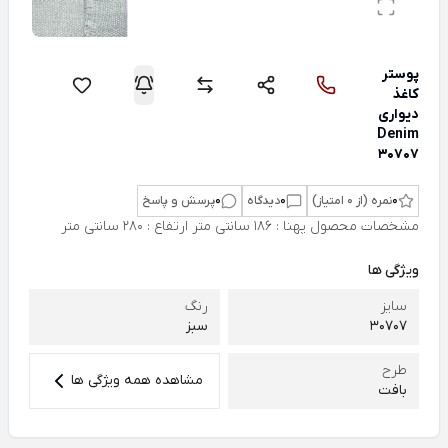
پوستر
کاغذ
دیواری
Denim
30707
0
نمره (از 0 امتیاز)
0
دیدگاه
0
پرسش و پاسخ
مشخصات محصول پهنا : 186 سانتی متر ارتفاع : 280 سانتی متر
ویژگی ها
سایز
رنگ
30707
سبز
طرح
مشاهده همه ویژگی ها
بافت