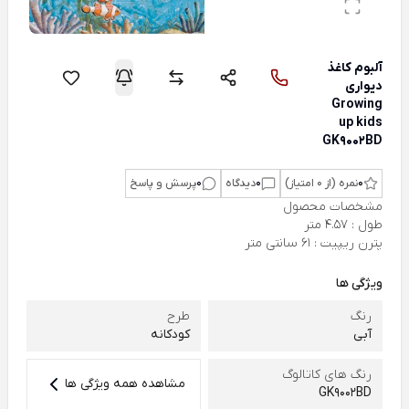
آلبوم کاغذ
دیواری
Growing
up kids
GK9002BD
0
نمره (از 0 امتیاز)
0
دیدگاه
0
پرسش و پاسخ
مشخصات محصول
طول : 4.57 متر
پترن ریپیت : 61 سانتی متر
ویژگی ها
رنگ
طرح
آبی
کودکانه
رنگ های کاتالوگ
مشاهده همه ویژگی ها
GK9002BD