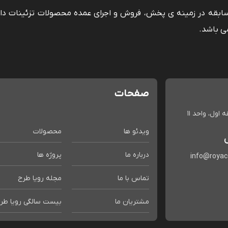
 سابقه در زمینه ی پخش، فروش و اجرای عمده محصولات تزئینات دا
ی باشد.
صفحات
اول، واحد 11
ویدئو ها
محصولات
درباره ما
پروژه ها
info@roya
تماس با ما
مجله رویا طرح
مشتریان ما
بیست سالگی رویا طر