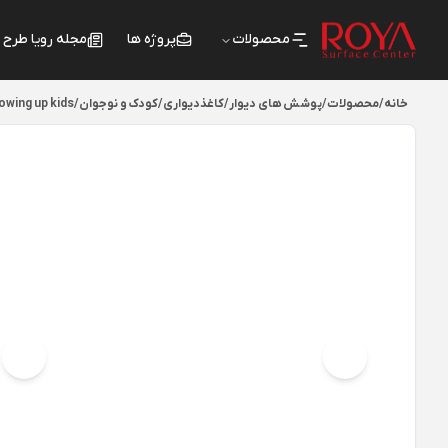
محصولات
پروژه ها
مجله رویا طرح
خانه
/
محصولات
/
پوشش های دیوار
/
کاغذدیواری
/
کودک و نوجوان
/
owing up kids