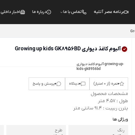
برنامه عصر آتلیه
تماس با ما
درباره ما
اخبار داخلی
Gr
آلبوم کاغذ دیواری Growing up kids GK8956BD
آلبوم-کاغذ-دیواری-growing-up-
kids-gk8956bd
0
0
0
نمره (از 0 امتیاز)
دیدگاه
پرسش و پاسخ
مشخصات محصول
طول : 4.57 متر
پترن ریپیت : 91.4 سانتی متر
ویژگی ها
رنگ
طرح
ر