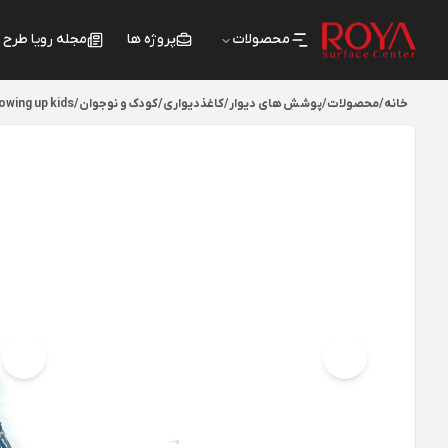
محصولات
پروژه ها
مجله رویا طرح
خانه
/
محصولات
/
پوشش های دیوار
/
کاغذدیواری
/
کودک و نوجوان
/
owing up kids