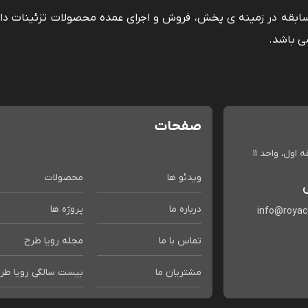
 سابقه در زمینه ی پخش، فروش و اجرای عمده محصولات تزئینات دا
ی باشد.
صفحات
اول، واحد 11
ویدئو ها
محصولات
درباره ما
پروژه ها
info@roya
تماس با ما
مجله رویا طرح
مشتریان ما
بیست سالگی رویا طر