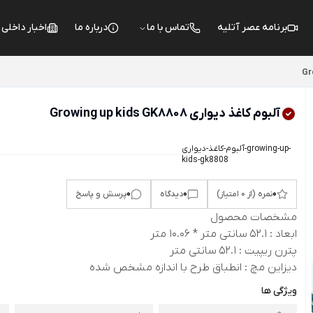
برنامه عصر آتلیه
تماس با ما
درباره ما
اخبار داخلی
Gr
آلبوم کاغذ دیواری Growing up kids GK8808
آلبوم-کاغذ-دیواری-growing-up-
kids-gk8808
0
0
0
نمره (از 0 امتیاز)
دیدگاه
پرسش و پاسخ
مشخصات محصول
ابعاد : 52.1 سانتی متر * 10.06 متر
پترن ریپیت : 52.1 سانتی متر
دیزاین مچ : انطباق طرح با اندازه مشخص شده
ویژگی ها