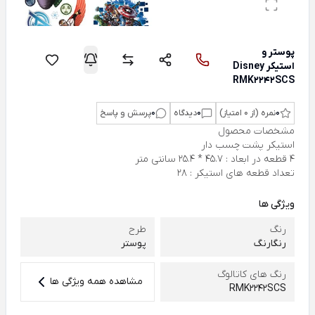
پوستر و
استیکر Disney
RMK2242SCS
0
نمره (از 0 امتیاز)
0
دیدگاه
0
پرسش و پاسخ
مشخصات محصول
استیکر پشت چسب دار
4 قطعه در ابعاد : 45.7 * 25.4 سانتی متر
تعداد قطعه های استیکر : 28
ویژگی ها
رنگ
طرح
رنگارنگ
پوستر
رنگ های کاتالوگ
مشاهده همه ویژگی ها
RMK2242SCS