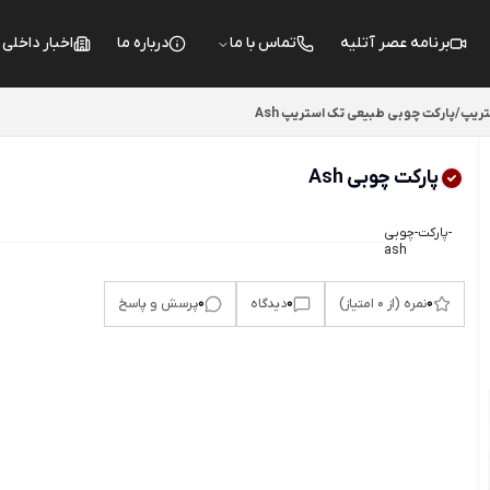
برنامه عصر آتلیه
تماس با ما
درباره ما
اخبار داخلی
تریپ
/
پارکت چوبی طبیعی تک استریپ Ash
پارکت چوبی Ash
پارکت-چوبی-
ash
0
0
0
نمره (از 0 امتیاز)
دیدگاه
پرسش و پاسخ