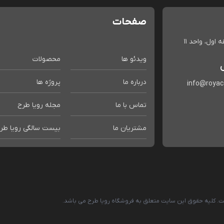
صفحات
اول، واحد 11
ویدئو ها
محصولات
درباره ما
پروژه ها
info@roya
تماس با ما
مجله رویا طرح
مشتریان ما
بیست سالگی رویا طر
است. کلیه حقوق این سایت متعلق به فروشگاه رویا طرح می باشد.