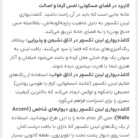
کاربرد در فضای مسکونی: لمس گرما و اصالت
خانه جایی است که باید در آن راحت باشید. کاغذدیواری
لینن تکسچر به دلیل ماهیت پارچه‌گونه‌اش، بلافاصله حس
«دنج بودن» را به فضای خانه تزریق می‌کند.
کاغذدیواری لینن تکسچر در اتاق نشیمن و پذیرایی:
برخلاف
رنگ‌آمیزی‌های ساده که فضا را سرد می‌کنند، بافت لینن به
عنوان یک بوم خنثی عمل کرده و باعث می‌شود مبلمان و آثار
هنری شما با قدرت بیشتری دیده شوند.
کاغذدیواری لینن تکسچر در اتاق خواب:
استفاده از رنگ‌های
ملایم لینن تکسچر (مانند استخوانی، کرم یا طوسی روشن)
محیطی باشکوه و لوکس ایجاد می‌کند که بالاترین کیفیت
بصری را برای استراحت فراهم می‌آورد.
کاغذدیواری لینن تکسچر روی دیوارهای شاخص (Accent
Walls):
حتی اگر تمام خانه را با این طرح نپوشانید، استفاده
از یک رنگ‌های لینن تکسچر که دارای با بافت درشت کتان
است روی دیوار پشت تخت یا تلویزیون، نقطه کانونی بسیار