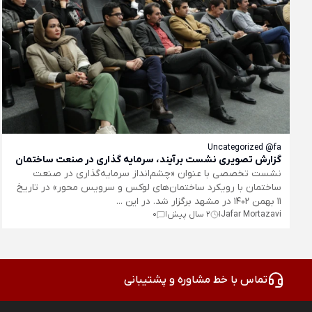
Uncategorized @fa
گزارش تصویری نشست برآیند، سرمایه گذاری در صنعت ساختمان
نشست تخصصی با عنوان «چشم‌انداز سرمایه‌گذاری در صنعت
ساختمان با رویکرد ساختمان‌های لوکس و سرویس محور» در تاریخ
11 بهمن 1402 در مشهد برگزار شد. در این ...
Jafar Mortazavi
2 سال پیش
0
|
|
تماس با خط مشاوره و پشتیبانی