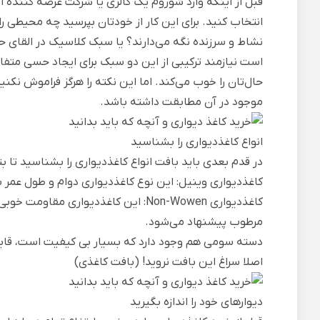
قبل از اینکه وارد شوروم یک گالری یا شرکت عرضه کننده ا
انتخاب کنید. برای این کار از خودتان بپرسید چه محیطی ر
نشاط و سرزنده نگه می‌دارند؟ یا سبک کلاسیک در القا
است نیازمند ترکیبی از این دو سبک برای ایجاد حسی متف
حال‌تان را خوب می‌کند. اما این نکته را هرگز فراموش ن
موجود در آن مطابقت داشته باشد.
انواع کاغذدیواری را بشناسید
در قدم بعدی باید بافت انواع کاغذدیواری را بشناسید تا 
کاغذدیواری وینیل: این نوع
کاغذدیواری
دوام و طول عمر بس
کاغذدیواری Non-Wowen: این کاغذدیواری
مرطوب پیشنهاد می‌شود.
دسته سومی هم وجود دارد که بسیار بی کیفیت است، قابل
اصلا سراغ این بافت نروید! (بافت کاغذی)
دیوارهای خود را اندازه بگیرید