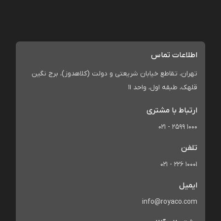
اطلاعات تماس
تهران، تقاطع خیابان شریعتی و دولت (کلاهدوز)، برج نگین
قلهک، طبقه اول، واحد 11
ارتباط با مشتری
021 - 2599 1000
تلفن
021 - 226 10001
ایمیل
info@royaco.com