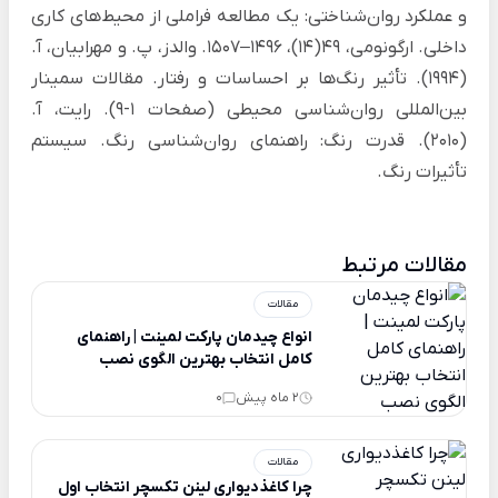
و عملکرد روان‌شناختی: یک مطالعه فراملی از محیط‌های کاری
داخلی. ارگونومی، 49(14)، 1496–1507. والدز، پ. و مهرابیان، آ.
(1994). تأثیر رنگ‌ها بر احساسات و رفتار. مقالات سمینار
بین‌المللی روان‌شناسی محیطی (صفحات 1-9). رایت، آ.
(2010). قدرت رنگ: راهنمای روان‌شناسی رنگ. سیستم
تأثیرات رنگ.
مقالات مرتبط
مقالات
انواع چیدمان پارکت لمینت | راهنمای
کامل انتخاب بهترین الگوی نصب
2 ماه پیش
0
مقالات
چرا کاغذدیواری لینن تکسچر انتخاب اول