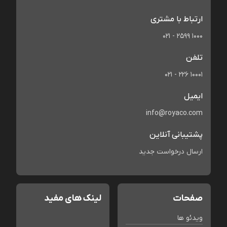
ارتباط با مشتری
021 - 2599 1000
تلفن
021 - 226 10001
ایمیل
info@royaco.com
پشتیبانی آنلاین
ارسال درخواست جدید
صفحات
لینک های مفید
ویدئو ها