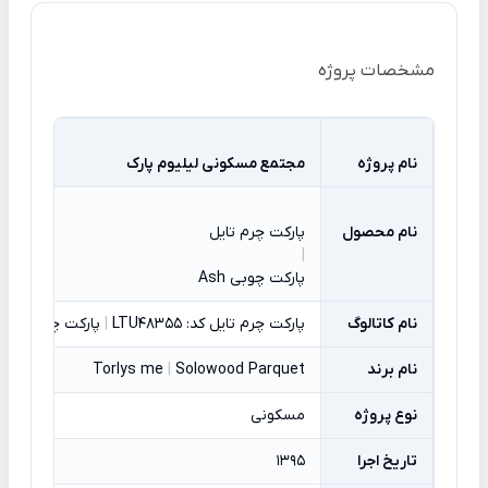
مشخصات پروژه
نام پروژه
مجتمع مسکونی لیلیوم پارک
نام محصول
پارکت چرم تایل
|
پارکت چوبی Ash
نام کاتالوگ
پارکت چرم تایل کد: LTU48355
|
پارکت چوبی Ash کد: Ash Termo 1strip
نام برند
Solowood Parquet
|
Torlys me
نوع پروژه
مسکونی
تاریخ اجرا
1395