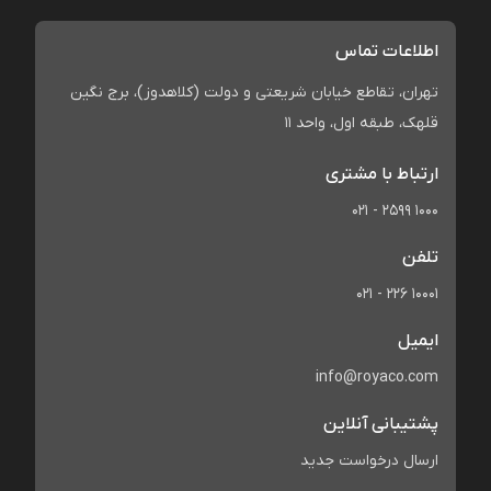
اطلاعات تماس
تهران، تقاطع خیابان شریعتی و دولت (کلاهدوز)، برج نگین
قلهک، طبقه اول، واحد 11
ارتباط با مشتری
021 - 2599 1000
تلفن
021 - 226 10001
ایمیل
info@royaco.com
پشتیبانی آنلاین
ارسال درخواست جدید