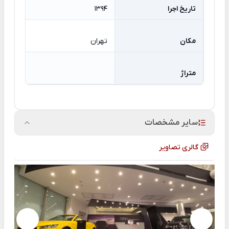
تاریخ اجرا
1394
مکان
تهران
متراژ
سایر مشخصات
گالری تصاویر