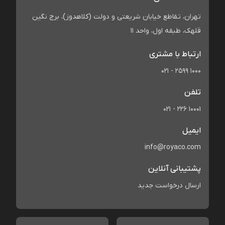
تهران، تقاطع خیابان شریعتی و دولت (کلاهدوز)، برج نگین
قلهک، طبقه اول، واحد 11
ارتباط با مشتری
021 - 2599 1000
تلفن
021 - 226 10001
ایمیل
info@royaco.com
پشتیبانی آنلاین
ارسال درخواست جدید