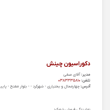
دکوراسیون چینش
مدیر:
آقای صفی
تلفن:
0383335810
آدرس:
چهارمحال و بختیاری - شهرکرد - - بلوار مفتح - پای
نمایندگی فروش شهرکرد